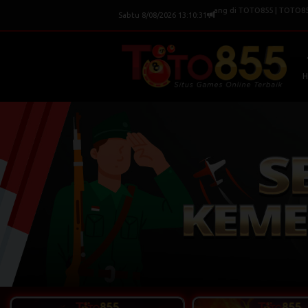
Selamat datang di TOTO855 | TOTO855 menyediaka
Sabtu 8/08/2026 13:10:32