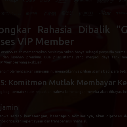
ngkar Rahasia Dibalik "
kses VIP Member
Toto855
telah memantapkan posisinya bukan hanya sebagai penyedia perma
as dan layanan premium. Dua pilar utama yang menjadi daya tarik m
IP Member
yang eksklusif.
ngimplementasikan janji-janji ini, menjadikannya pilihan utama bagi para
bett
855: Komitmen Mutlak Membayar 
ting bagi pemain selain kepastian bahwa kemenangan mereka akan dibayar. I
rjamin
 bahwa
setiap kemenangan, berapapun nominalnya, akan diproses d
rioritaskan kepercayaan dan transparansi finansial.