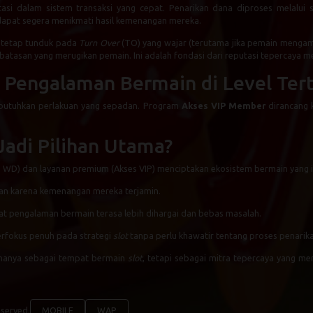
asi dalam sistem transaksi yang cepat. Penarikan dana diproses melalui 
apat segera menikmati hasil kemenangan mereka.
tetap tunduk pada
Turn Over
(TO) yang wajar (terutama jika pemain menga
atasan yang merugikan pemain. Ini adalah fondasi dari reputasi tepercaya m
 Pengalaman Bermain di Level Tert
utuhkan perlakuan yang sepadan. Program
Akses VIP Member
dirancang 
adi Pilihan Utama?
 WD) dan layanan premium (Akses VIP) menciptakan ekosistem bermain yang i
n karena kemenangan mereka terjamin.
 pengalaman bermain terasa lebih dihargai dan bebas masalah.
rfokus penuh pada strategi
slot
tanpa perlu khawatir tentang proses penarik
 hanya sebagai tempat bermain
slot
, tetapi sebagai mitra tepercaya yang me
eserved.
MOBILE
WAP