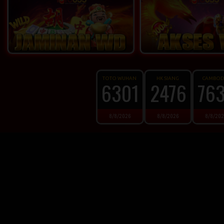
TOTO WUHAN
HK SIANG
CAMBOD
6301
2476
76
8/8/2026
8/8/2026
8/8/20