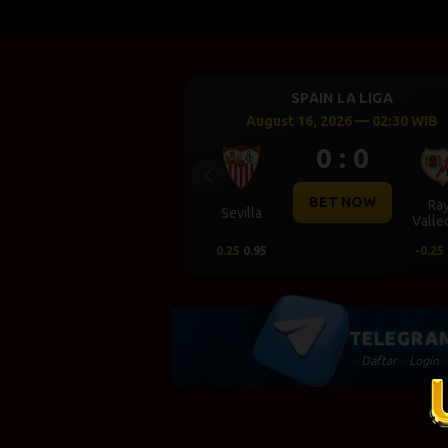
UEFA CHAMPIONS LEAGUE QUALIF
August 12, 2026 — 01:30 WIB
0 : 0
Previous
BET NOW
SK Sturm
Fener
Graz
-0.5
0.95
0.5
0
TELEGRA
Daftar
Login