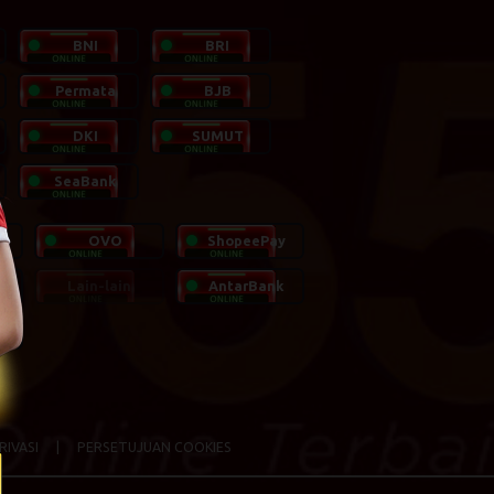
BNI
BRI
Permata
BJB
DKI
SUMUT
SeaBank
OVO
ShopeePay
Lain-lain
AntarBank
RIVASI
|
PERSETUJUAN COOKIES