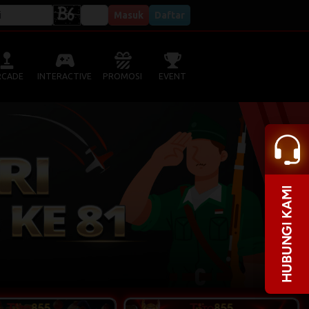
ulsa TELKOMSEL dan XL serta E-WALLET DANA, OVO, GOPAY |
Selamat d
Masuk
Daftar
RCADE
INTERACTIVE
PROMOSI
EVENT